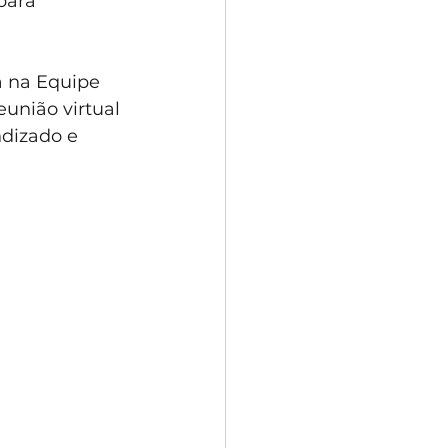
para 
a na Equipe 
união virtual 
ndizado e 