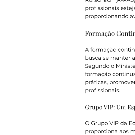
Rorschach (R-PAS).
profissionais estej
proporcionando ava
Formação Contin
A formação contin
busca se manter at
Segundo o Ministé
formação continua
práticas, promove
profissionais.
Grupo VIP: Um Es
O Grupo VIP da Eq
proporciona aos m