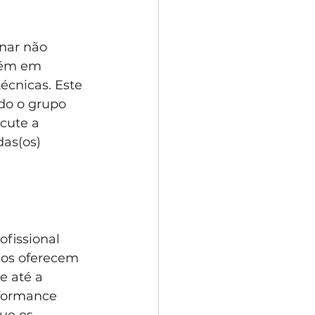
nar não 
bém em 
cnicas. Este 
do o grupo 
cute a 
as(os) 
fissional 
sos oferecem 
e até a 
rformance 