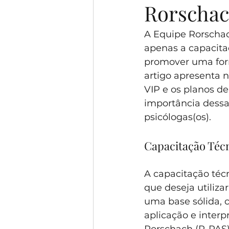
Rorschac
A Equipe Rorscha
apenas a capacit
promover uma form
artigo apresenta 
VIP e os planos de
importância dessas
psicólogas(os).
Capacitação Técn
A capacitação técn
que deseja utiliza
uma base sólida, c
aplicação e interp