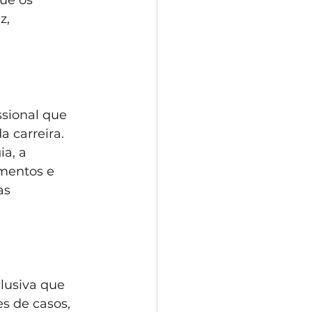
ue os 
z, 
sional que 
 carreira. 
a, a 
mentos e 
as 
lusiva que 
s de casos, 