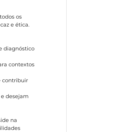
todos os 
az e ética. 
 diagnóstico 
ara contextos 
contribuir 
 e desejam 
ide na 
lidades 