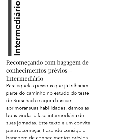
fornecer o apoio necessário para que 
Intermediário
você se sinta confiante em sua jornada.

Soluções Transformadoras:

   - Curso de Capacitação de 30 Horas: 
Imagine-se adquirindo conhecimentos 
sólidos e práticos sobre o teste de 
Recomeçando com bagagem de
Rorschach em um ambiente acolhedor. 
conhecimentos prévios -
Nosso Curso de Capacitação de 30 
Horas foi desenhado para 
Intermediário
proporcionar uma experiência de 
Para aquelas pessoas que já trilharam 
aprendizado gradual e eficaz, 
parte do caminho no estudo do teste 
oferecendo uma base sólida para sua 
de Rorschach e agora buscam 
prática.

aprimorar suas habilidades, damos as 
boas-vindas à fase intermediária de 
   - Aulas Gravadas para Urgência: Se a 
suas jornadas. Este texto é um convite 
urgência é uma prioridade, nossas 
para recomeçar, trazendo consigo a 
Aulas Gravadas oferecem a 
bagagem de conhecimentos prévios. 