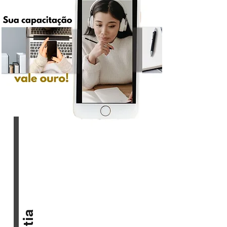
Rorschach. 

Se você é estudante de Psicologia ou 
já atua na área de Avaliação 
Psicológica (formação em Psicologia) e 
quer usar o teste de Rorschach, a sua 
capacitação técnica será fundamental! 
Veja aqui os primeiros passos e 
informações para você se programar 
para fazer uma capacitação técnica. 

​No Brasil, existem diferentes tipos de 
cursos com diferentes tipos de 
Sistemas de Rorschach. Os sistemas ou 
escolas de Rorschach, são diferentes 
abordagens e maneiras de aplicar, 
codificar e interpretar os resultados, e 
somente o Conselho Federal de 
Psicologia poderá dizer quais os 