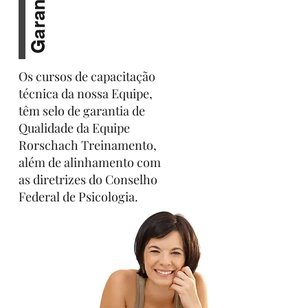
Garantia
sistemas que podem ser usados no 
Brasil para benefício da Sociedade. 

A Equipe Rorschach Treinamento se 
compromete em oferecer capacitação 
Os cursos de capacitação
técnica para o teste de Rorschach 
técnica da nossa Equipe,
somente de sistemas aprovados pelo 
têm selo de garantia de
SATEPSI para o uso na Sociedade. Os 
Qualidade da Equipe
Cursos atuais de Capacitação Técnica 
Rorschach Treinamento,
disponíveis  na Equipe Rorschach 
além de alinhamento com
Treinamento são para o sistema do R-
as diretrizes do Conselho
PAS (Sistema de Avaliação da 
Federal de Psicologia.
Performance).