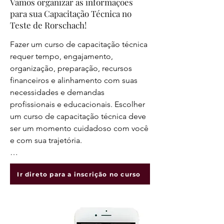
Vamos organizar as informações
para sua Capacitação Técnica no
Teste de Rorschach!
Fazer um curso de capacitação técnica 
requer tempo, engajamento, 
organização, preparação, recursos 
financeiros e alinhamento com suas 
necessidades e demandas 
profissionais e educacionais. Escolher 
um curso de capacitação técnica deve 
ser um momento cuidadoso com você 
e com sua trajetória. 

Vamos te ajudar a traçar os passos para 
Ir direto para a inscrição no curso
seu projeto de capacitação técnica, 
obtendo o máximo de benefícios para 
sua prática, pesquisa, trabalho, estudo 
e aprimoramento com o teste de 