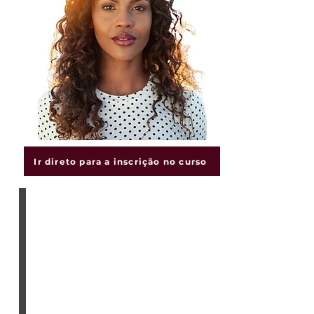
transformar desafios em 
oportunidades e descobrir o mundo 
transformador do teste de Rorschach.

Desafios e Dificuldades:

   - Sentimento de Desconhecimento: 
A sensação de começar do zero pode 
ser desconcertante, mas lembre-se de 
que cada especialista já esteve no 
Ir direto para a inscrição no curso
mesmo ponto. O desconhecido é a 
porta de entrada para uma jornada de 
aprendizado profundo e enriquecedor.

   - Insegurança e Receio:

A insegurança é um sentimento válido 
diante de algo novo. Entenda que esse 
receio é natural, e estamos aqui para 